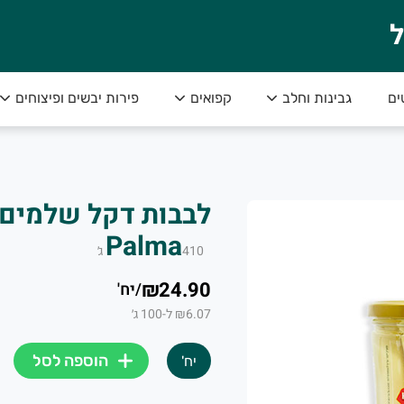
ל
ים
גבינות וחלב
קפואים
פירות יבשים ופיצוחים
י והכי טעים!
Palma
410
ג׳
₪24.90
/
יח'
₪6.07 ל-100 ג׳
הוספה לסל
יח'