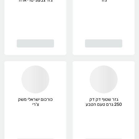
גזר
גזר צבעוני טרי ארוז
גזר שטוף דק דק
כורכום ישראלי משק
250 גרם טעם הטבע
צ'רי