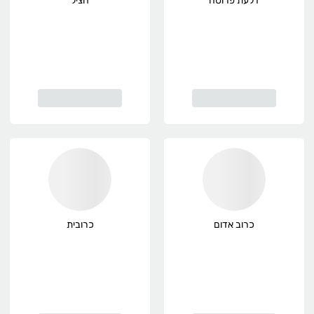
דלעת פרוסה
חציל
כרוב אדום
כרובית