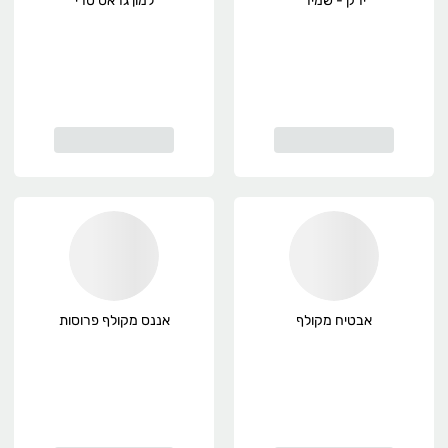
ירק - שמיר
למון גראס טרי
אבטיח מקולף
אננס מקולף פרוסות