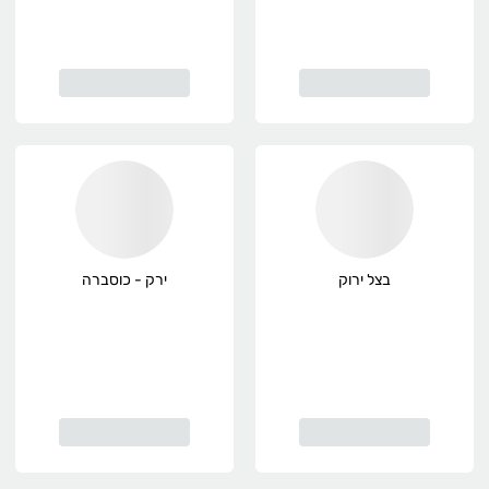
בצל ירוק
ירק - כוסברה