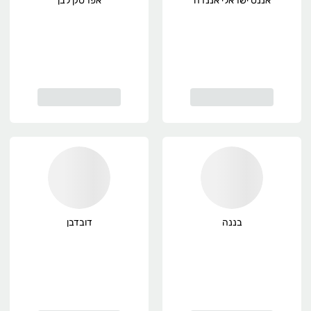
אננס ישראלי אננדה
אפרסק לבן
בננה
דובדבן