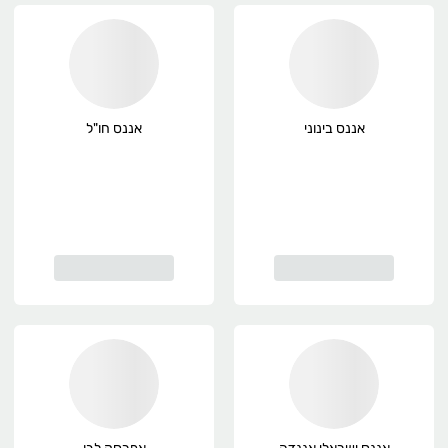
אננס בינוני
אננס חו"ל