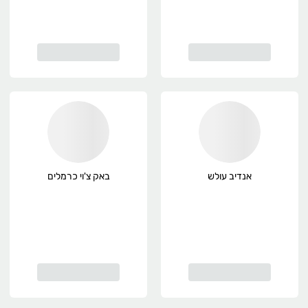
אנדיב עולש
באק צ'וי כרמלים