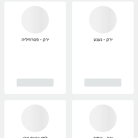
ירק - נענע
ירק - פטרוזיליה