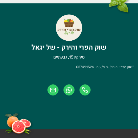
שוק הפרי והירק - של יגאל
סירקין 15, גבעתיים
"
שוק הפרי והירק
" ,
ח.פ/ע.מ.
057491524