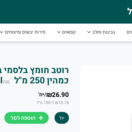
ל
ים
גבינות וחלב
קפואים
פירות יבשים ופיצוחים
י והכי טעים!
רוטב חומץ בלסמי 
כמהין 250 מ"ל Daniel
250
₪26.90
/
יח'
₪10.76 ל-100 מ״ל
הוספה לסל
יח'