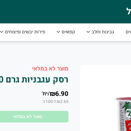
ל
ים
גבינות וחלב
קפואים
פירות יבשים ופיצוחים
י והכי טעים!
מוצר לא במלאי
רסק עגבניות גרם 260 פריניר
₪6.90
/
יח'
₪2.65 ל-100 ג׳
מוצר לא במלאי