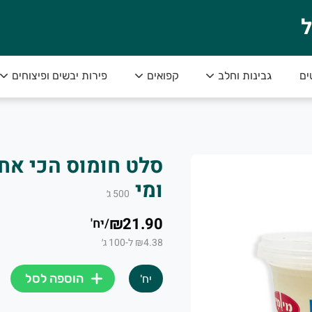
ל
ים
גבינות וחלב
קפואים
פירות יבשים ופיצוחים
י והכי טעים!
ומי
500
ג׳
₪21.90
/
יח'
₪4.38 ל-100 ג׳
הוספה לסל
יח'