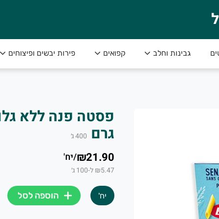
ל
ים
גבינות וחלב
קפואים
פירות יבשים ופיצוחים
י והכי טעים!
גרם
400
ג׳
₪21.90
/
יח'
₪5.47 ל-100 ג׳
הוספה לסל
יח'