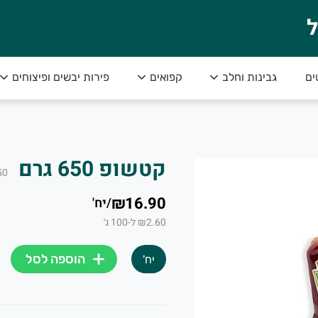
ל
ים
גבינות וחלב
קפואים
פירות יבשים ופיצוחים
י והכי טעים!
קטשופ 650 גרם Heinz
50
₪16.90
/
יח'
₪2.60 ל-100 ג׳
הוספה לסל
יח'