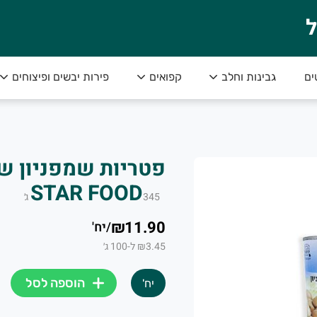
ל
ים
גבינות וחלב
קפואים
פירות יבשים ופיצוחים
י והכי טעים!
STAR FOOD
345
ג׳
₪11.90
/
יח'
₪3.45 ל-100 ג׳
הוספה לסל
יח'